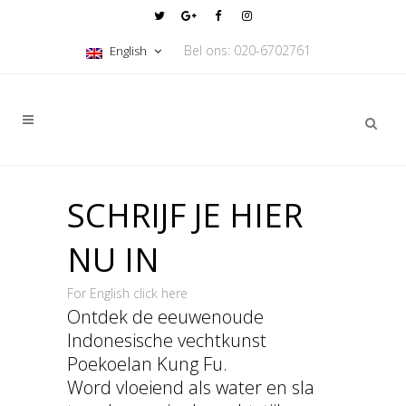
Bel ons: 020-6702761
English
SCHRIJF JE HIER
NU IN
For English click here
Ontdek de eeuwenoude
Indonesische vechtkunst
Poekoelan Kung Fu.
Word vloeiend als water en sla