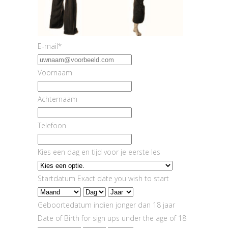
E-mail*
Voornaam
Achternaam
Telefoon
Kies een dag en tijd voor je eerste les
Startdatum Exact date you wish to start
Geboortedatum indien jonger dan 18 jaar
Date of Birth for sign ups under the age of 18