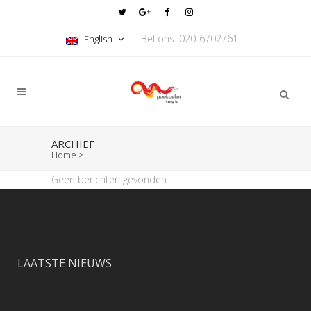
Bel ons: 020-6702761
English
ARCHIEF
Home
>
Geen berichten gevonden
LAATSTE NIEUWS