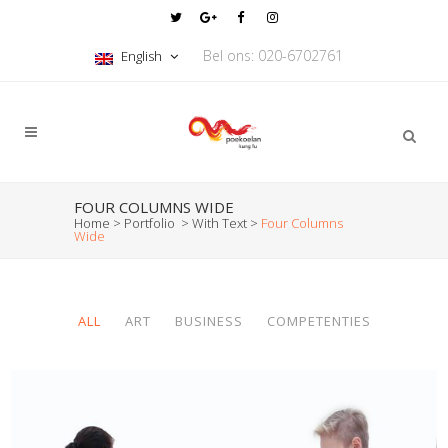
Bel ons: 020-6702761
English
FOUR COLUMNS WIDE
Home
>
Portfolio
>
With Text
>
Four Columns
Wide
ALL
ART
BUSINESS
COMPETENTIES