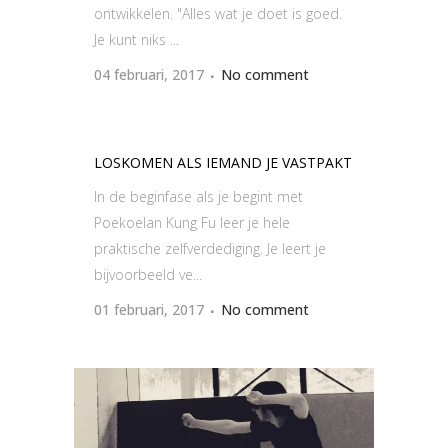
ontwikkelen. "Alles wat je doet is goed.
Je kunt niks ...
04 februari, 2017
No comment
LOSKOMEN ALS IEMAND JE VASTPAKT
In de beginfase als je begint met
Poekoelan Kung Fu leer je hele
praktische zelfverdediging. Je leert je
bijvoorbeeld ve...
01 februari, 2017
No comment