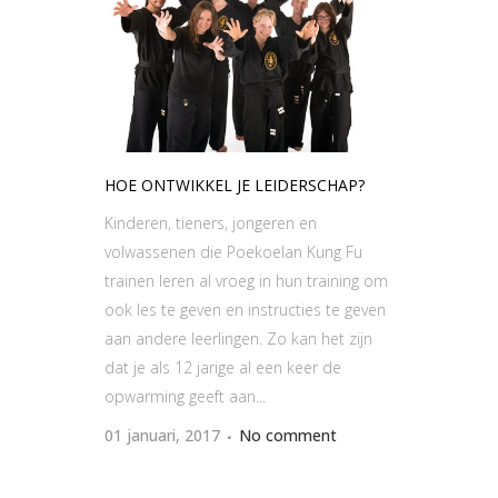
HOE ONTWIKKEL JE LEIDERSCHAP?
Kinderen, tieners, jongeren en
volwassenen die Poekoelan Kung Fu
trainen leren al vroeg in hun training om
ook les te geven en instructies te geven
aan andere leerlingen. Zo kan het zijn
dat je als 12 jarige al een keer de
opwarming geeft aan...
01 januari, 2017
No comment