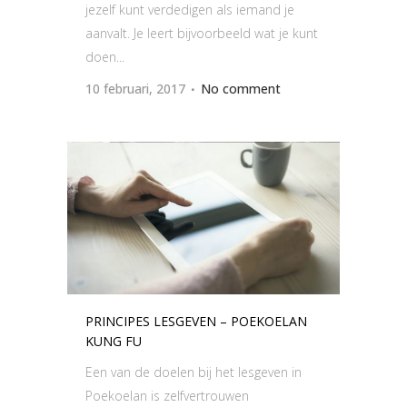
jezelf kunt verdedigen als iemand je
aanvalt. Je leert bijvoorbeeld wat je kunt
doen...
10 februari, 2017
No comment
PRINCIPES LESGEVEN – POEKOELAN
KUNG FU
Een van de doelen bij het lesgeven in
Poekoelan is zelfvertrouwen