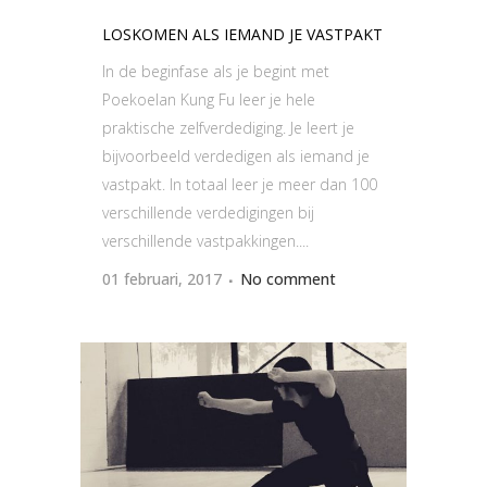
LOSKOMEN ALS IEMAND JE VASTPAKT
In de beginfase als je begint met
Poekoelan Kung Fu leer je hele
praktische zelfverdediging. Je leert je
bijvoorbeeld verdedigen als iemand je
vastpakt. In totaal leer je meer dan 100
verschillende verdedigingen bij
verschillende vastpakkingen....
01 februari, 2017
No comment